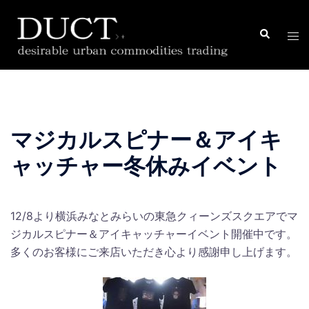
コ
ン
検
ト
索
テ
グ
ン
ル
ツ
メ
へ
ニ
ス
ュ
マジカルスピナー＆アイキ
キ
ー
ッ
ャッチャー冬休みイベント
プ
12/8より横浜みなとみらいの東急クィーンズスクエアでマ
ジカルスピナー＆アイキャッチャーイベント開催中です。
多くのお客様にご来店いただき心より感謝申し上げます。