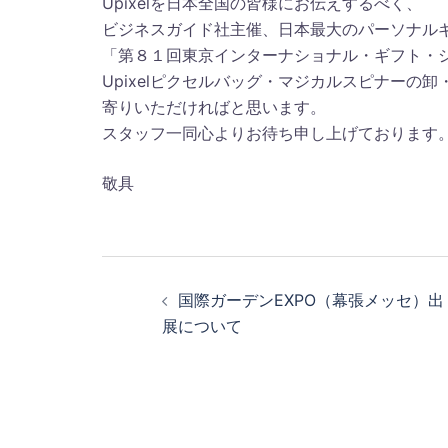
Upixelを日本全国の皆様にお伝えするべく、
ビジネスガイド社主催、日本最大のパーソナル
「第８１回東京インターナショナル・ギフト・
Upixelピクセルバッグ・マジカルスピナー
寄りいただければと思います。
スタッフ一同心よりお待ち申し上げております
敬具
投
稿
国際ガーデンEXPO（幕張メッセ）出
ナ
ビ
展について
ゲ
ー
シ
ョ
ン