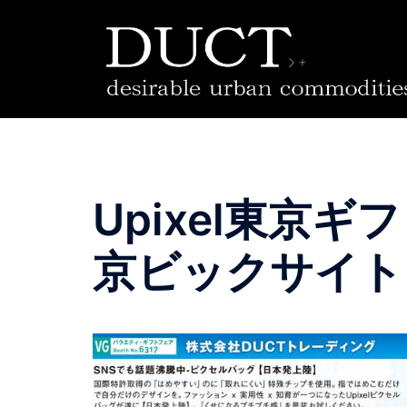
コ
ン
テ
ン
ツ
へ
ス
キ
ッ
Upixel東京ギ
プ
京ビックサイト