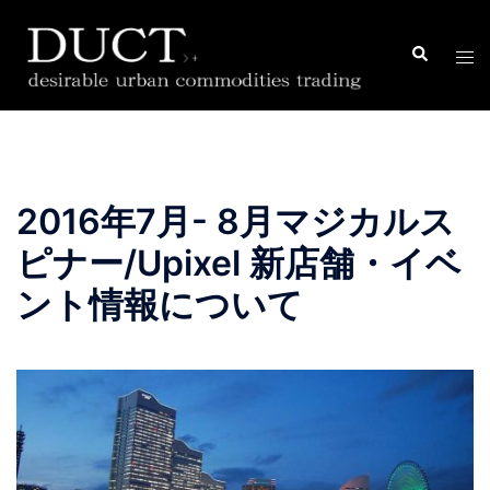
コ
ン
検
ト
索
テ
グ
ン
ル
ツ
メ
へ
ニ
ス
ュ
2016年7月- 8月マジカルス
キ
ー
ッ
ピナー/Upixel 新店舗・イベ
プ
ント情報について