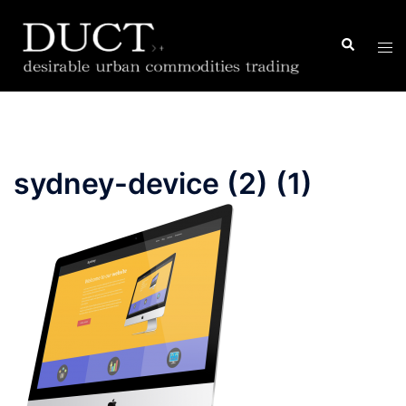
コ
ン
検
ト
索
テ
グ
ン
ル
ツ
メ
へ
ニ
ス
ュ
sydney-device (2) (1)
キ
ー
ッ
プ