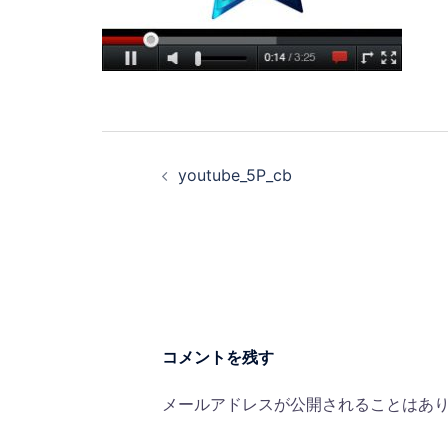
投
稿
youtube_5P_cb
ナ
ビ
ゲ
ー
シ
ョ
ン
コメントを残す
メールアドレスが公開されることはあ