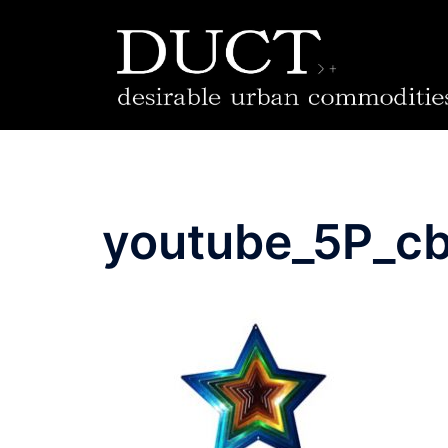
コ
ン
テ
ン
ツ
へ
ス
キ
ッ
youtube_5P_c
プ